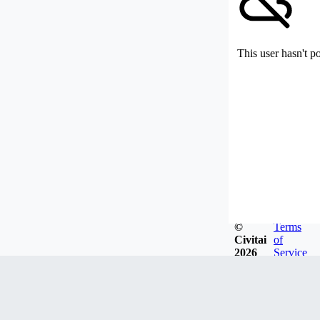
This user hasn't p
©
Terms
Civitai
of
2026
Service