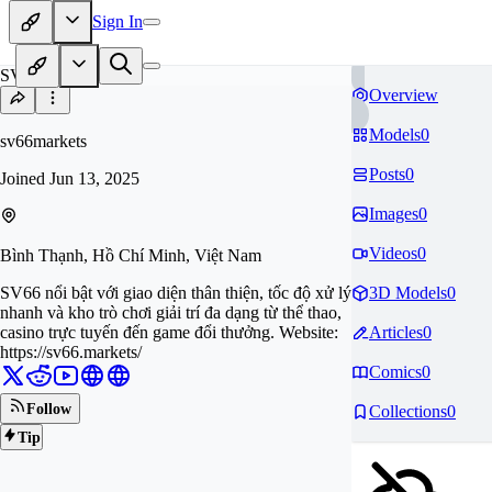
Sign In
SV
Overview
Models
0
sv66markets
Posts
0
Joined
Jun 13, 2025
Images
0
Videos
0
Bình Thạnh, Hồ Chí Minh, Việt Nam
SV66 nổi bật với giao diện thân thiện, tốc độ xử lý
3D Models
0
nhanh và kho trò chơi giải trí đa dạng từ thể thao,
casino trực tuyến đến game đổi thưởng. Website:
Articles
0
https://sv66.markets/
Comics
0
Follow
Collections
0
Tip