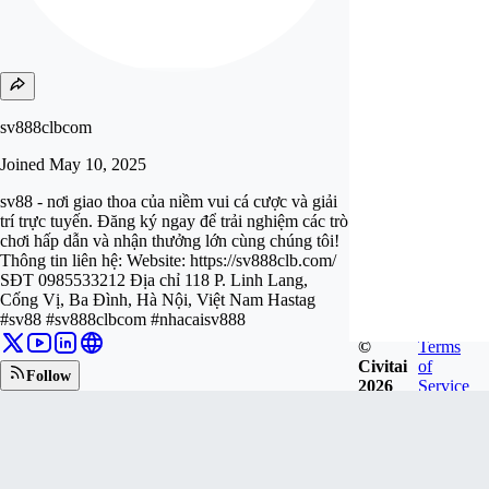
sv888clbcom
Joined
May 10, 2025
sv88 - nơi giao thoa của niềm vui cá cược và giải
trí trực tuyến. Đăng ký ngay để trải nghiệm các trò
chơi hấp dẫn và nhận thưởng lớn cùng chúng tôi!
Thông tin liên hệ: Website: https://sv888clb.com/
SĐT 0985533212 Địa chỉ 118 P. Linh Lang,
Cống Vị, Ba Đình, Hà Nội, Việt Nam Hastag
#sv88 #sv888clbcom #nhacaisv888
©
Terms
Civitai
of
Follow
2026
Service
Tip