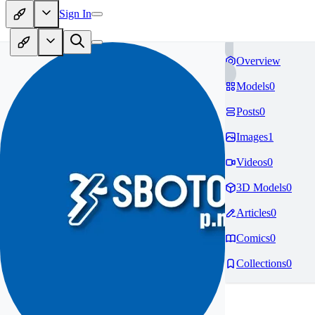
Sign In
Overview
Models
0
Posts
0
Images
1
Videos
0
3D Models
0
Articles
0
Comics
0
Collections
0