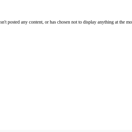
sn't posted any content, or has chosen not to display anything at the m