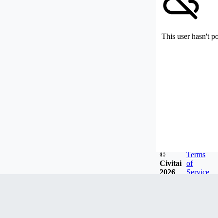
This user hasn't p
©
Terms
Civitai
of
2026
Service