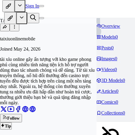
Sign In
TA
Overview
Models
0
taixiuonlinemobile
Posts
0
Joined
May 24, 2026
Images
0
tài xỉu online gây ấn tượng với kho game phong
phú cùng nhiều tính năng tiện ích hỗ trợ người
Videos
0
dùng thao tác nhanh chóng và dễ dàng. Từ tài xỉu
truyền thống, nổ hũ đổi thưởng đến casino trực
3D Models
0
tuyến đều được tích hợp trên cùng một nền tảng
duy nhất. Ngoài ra, hệ thống còn thường xuyên
Articles
0
tung ra nhiều ưu đãi hấp dẫn như hoàn trả cược,
thưởng giới thiệu bạn bè và quà tặng đăng nhập
Comics
0
mỗi ngày.
Collections
0
Follow
Tip