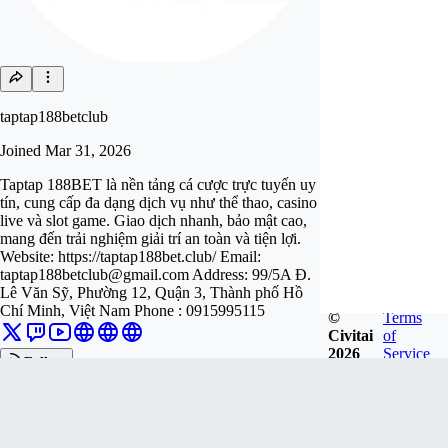
taptap188betclub
Joined
Mar 31, 2026
Taptap 188BET là nền tảng cá cược trực tuyến uy
tín, cung cấp đa dạng dịch vụ như thể thao, casino
live và slot game. Giao dịch nhanh, bảo mật cao,
mang đến trải nghiệm giải trí an toàn và tiện lợi.
Website: https://taptap188bet.club/ Email:
taptap188betclub@gmail.com
Address: 99/5A Đ.
Lê Văn Sỹ, Phường 12, Quận 3, Thành phố Hồ
Chí Minh, Việt Nam Phone : 0915995115
©
Terms
Civitai
of
2026
Service
Follow
Tip