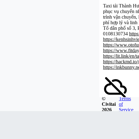
Taxi tải Thành Hưn
phục vụ chuyển nh
trình vận chuyển,
phí hợp lý và linh
Tổ dân phố số 3,
0108130734
http
https://kenhsinhv
https://www.otofu
https://www.fitda
https://lit.link/en
https://hackmd.io
https://inkbunny.n
©
Terms
Civitai
of
This user hasn't p
2026
Service