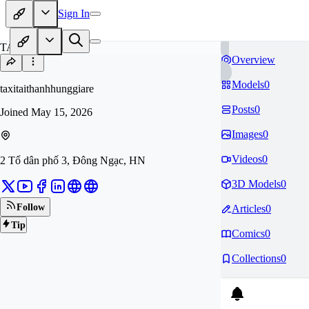
Sign In
TA
Overview
Models
0
taxitaithanhhunggiare
Posts
0
Joined
May 15, 2026
Images
0
Videos
0
2 Tổ dân phố 3, Đông Ngạc, HN
3D Models
0
Follow
Articles
0
Tip
Comics
0
Collections
0