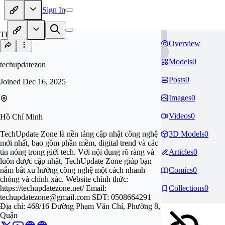
Sign In
TE
Overview
Models
0
techupdatezon
Posts
0
Joined
Dec 16, 2025
Images
0
Videos
0
Hồ Chí Minh
TechUpdate Zone là nền tảng cập nhật công nghệ
3D Models
0
mới nhất, bao gồm phần mềm, digital trend và các
tin nóng trong giới tech. Với nội dung rõ ràng và
Articles
0
luôn được cập nhật, TechUpdate Zone giúp bạn
nắm bắt xu hướng công nghệ một cách nhanh
Comics
0
chóng và chính xác. Website chính thức:
https://techupdatezone.net/ Email:
Collections
0
techupdatezone@gmail.com
SĐT: 0508664291
Địa chỉ: 468/16 Đường Phạm Văn Chí, Phường 8,
Quận