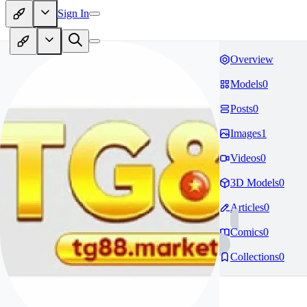
Sign In
Overview
Models
0
Posts
0
Images
1
Videos
0
3D Models
0
Articles
0
Comics
0
Collections
0