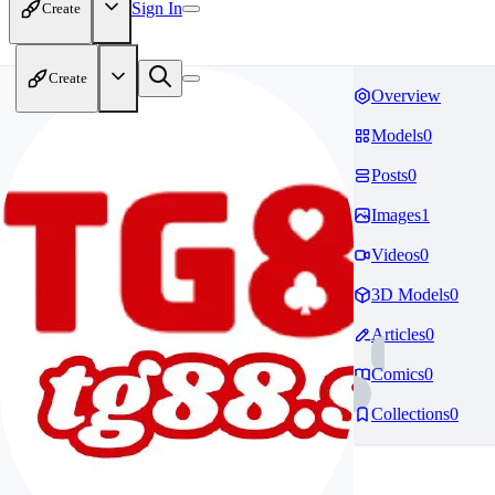
Sign In
Create
Create
Overview
Models
0
Posts
0
Images
1
Videos
0
3D Models
0
Articles
0
Comics
0
Collections
0