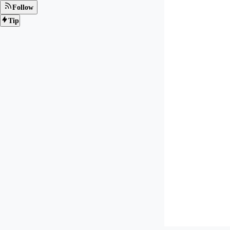
Follow
Tip