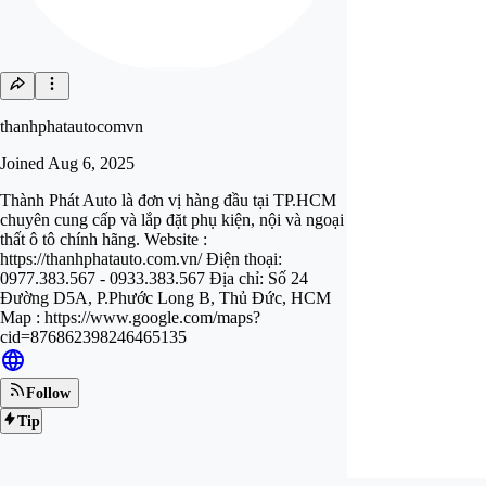
thanhphatautocomvn
Joined
Aug 6, 2025
Thành Phát Auto là đơn vị hàng đầu tại TP.HCM
chuyên cung cấp và lắp đặt phụ kiện, nội và ngoại
thất ô tô chính hãng. Website :
https://thanhphatauto.com.vn/ Điện thoại:
0977.383.567 - 0933.383.567 Địa chỉ: Số 24
Đường D5A, P.Phước Long B, Thủ Đức, HCM
Map : https://www.google.com/maps?
cid=876862398246465135
Follow
Tip