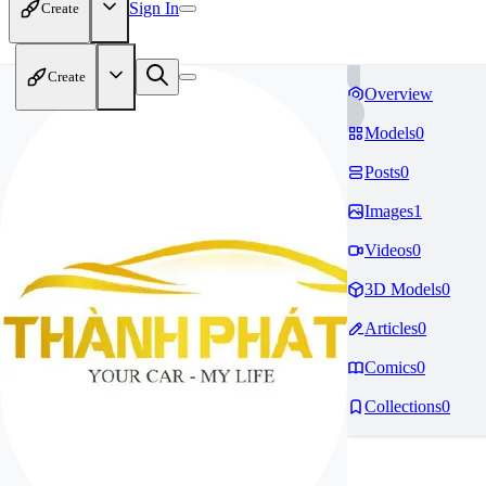
Sign In
Create
Create
Overview
Models
0
Posts
0
Images
1
Videos
0
3D Models
0
Articles
0
Comics
0
Collections
0