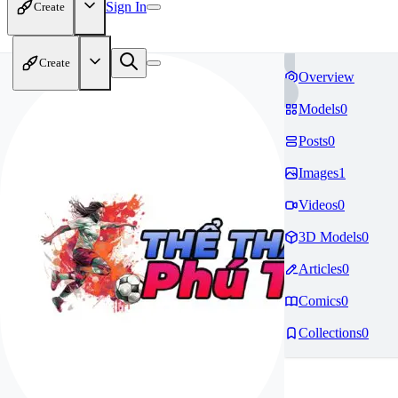
Sign In
Create
Create
Overview
Models
0
Posts
0
Images
1
Videos
0
3D Models
0
Articles
0
Comics
0
Collections
0