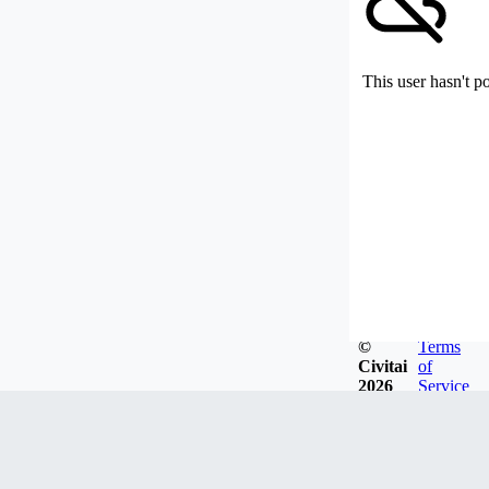
This user hasn't p
©
Terms
Civitai
of
2026
Service