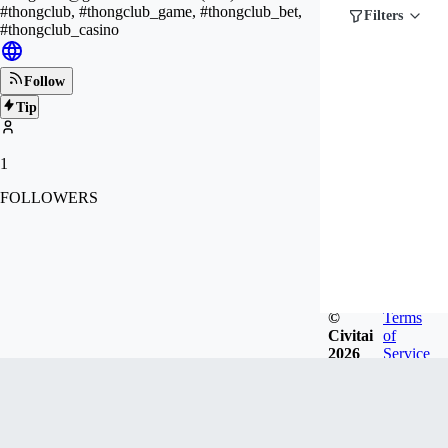
#thongclub, #thongclub_game, #thongclub_bet,
Filters
#thongclub_casino
Follow
Tip
1
FOLLOWERS
©
Terms
Civitai
of
2026
Service