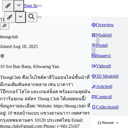
Sign In
TH
Overview
Models
0
thongclub
Posts
0
Joined
Aug 18, 2025
Images
1
Videos
0
10 Soi Ban Baep, Khwaeng Yan.
3D Models
0
ThongClub คือเว็บไซต์คาสิโนออนไลน์ชั้นนำที่
มีเกมเดิมพันหลากหลาย เช่น บาคาร่า
Articles
0
โป๊กเกอร์ ไฮโล และเกมสล็อต พร้อมเกมสุดมัน
Comics
0
กว่าร้อยเกม สมัคร Thong Club ได้เลยตอนนี้!
ข้อมูลรายละเอียด: Website: https://thong.club/ ที่
Collections
0
อยู่: 10 ซอยบ้านแบบ แขวงยานนาวา เขตสาทร
กรุงเทพมหานคร 10120 ประเทศไทย Email:
Newest
thong.club@gmail.com
Phone: (+66) 25167