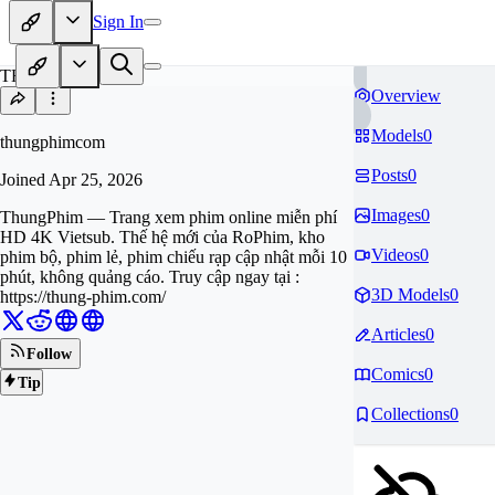
Sign In
TH
Overview
Models
0
thungphimcom
Posts
0
Joined
Apr 25, 2026
Images
0
ThungPhim — Trang xem phim online miễn phí
HD 4K Vietsub. Thế hệ mới của RoPhim, kho
Videos
0
phim bộ, phim lẻ, phim chiếu rạp cập nhật mỗi 10
phút, không quảng cáo. Truy cập ngay tại :
3D Models
0
https://thung-phim.com/
Articles
0
Follow
Comics
0
Tip
Collections
0