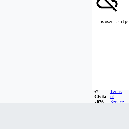
This user hasn't p
©
Terms
Civitai
of
2026
Service