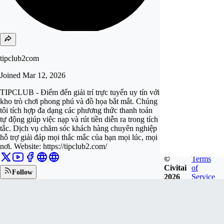
tipclub2com
Joined
Mar 12, 2026
TIPCLUB - Điểm đến giải trí trực tuyến uy tín với
kho trò chơi phong phú và đồ họa bắt mắt. Chúng
tôi tích hợp đa dạng các phương thức thanh toán
tự động giúp việc nạp và rút tiền diễn ra trong tích
tắc. Dịch vụ chăm sóc khách hàng chuyên nghiệp
hỗ trợ giải đáp mọi thắc mắc của bạn mọi lúc, mọi
nơi. Website: https://tipclub2.com/
©
Terms
Civitai
of
Follow
2026
Service
Tip