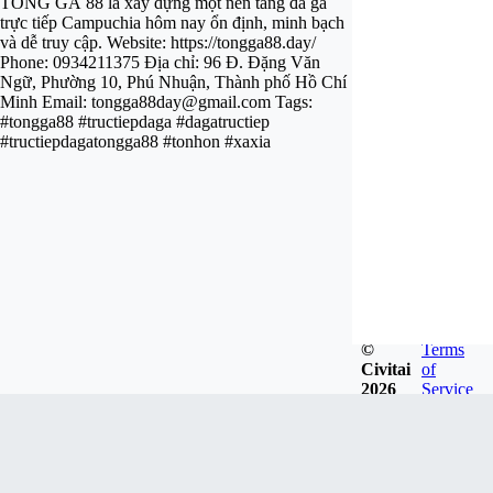
TỔNG GÀ 88 là xây dựng một nền tảng đá gà
trực tiếp Campuchia hôm nay ổn định, minh bạch
và dễ truy cập. Website: https://tongga88.day/
Phone: 0934211375 Địa chỉ: 96 Đ. Đặng Văn
Ngữ, Phường 10, Phú Nhuận, Thành phố Hồ Chí
Minh Email:
tongga88day@gmail.com
Tags:
#tongga88 #tructiepdaga #dagatructiep
#tructiepdagatongga88 #tonhon #xaxia
©
Terms
Civitai
of
2026
Service