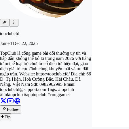
topclubcfd
Joined
Dec 22, 2025
TopClub là cổng game bài đổi thưởng uy tín và
hấp dẫn không thể bỏ lỡ trong năm 2026 với hàng
trăm thể loại trò chơi từ cổ điển tới hiện đại, giao
diện giải trí cực đỉnh cùng khuyến mãi và ưu đãi
ngập tràn. Website: https://topclub.cfd/ Địa chỉ: 66
Đ. Tạ Hiện, Hoà Cường Bắc, Hải Châu, Đà
Nẵng, Việt Nam Sđt: 0982962995 Email:
topclubcfd@support.com
Tags: #topclub
#linktopclub #apptopclub #conggamet
Follow
Tip