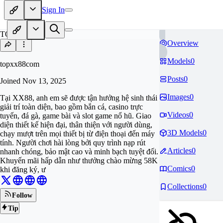
Sign In
TO
Overview
Models
0
topxx88com
Posts
0
Joined
Nov 13, 2025
Images
0
Tại XX88, anh em sẽ được tận hưởng hệ sinh thái
giải trí toàn diện, bao gồm bắn cá, casino trực
Videos
0
tuyến, đá gà, game bài và slot game nổ hũ. Giao
diện thiết kế hiện đại, thân thiện với người dùng,
3D Models
0
chạy mượt trên mọi thiết bị từ điện thoại đến máy
tính. Người chơi hài lòng bởi quy trình nạp rút
Articles
0
nhanh chóng, bảo mật cao và minh bạch tuyệt đối.
Khuyến mãi hấp dẫn như thưởng chào mừng 58K
Comics
0
khi đăng ký, ư
Collections
0
Follow
Tip