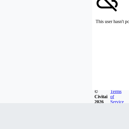
This user hasn't p
©
Terms
Civitai
of
2026
Service