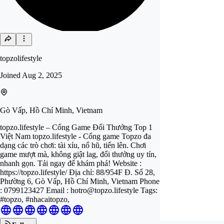
topzolifestyle
Joined
Aug 2, 2025
Gò Vấp, Hồ Chí Minh, Vietnam
topzo.lifestyle – Cổng Game Đổi Thưởng Top 1
Việt Nam topzo.lifestyle - Cổng game Topzo đa
dạng các trò chơi: tài xỉu, nổ hũ, tiến lên. Chơi
game mượt mà, không giật lag, đổi thưởng uy tín,
nhanh gọn. Tải ngay để khám phá! Website :
https://topzo.lifestyle/ Địa chỉ: 88/954F Đ. Số 28,
Phường 6, Gò Vấp, Hồ Chí Minh, Vietnam Phone
: 0799123427 Email :
hotro@topzo.lifestyle
Tags:
#topzo, #nhacaitopzo,