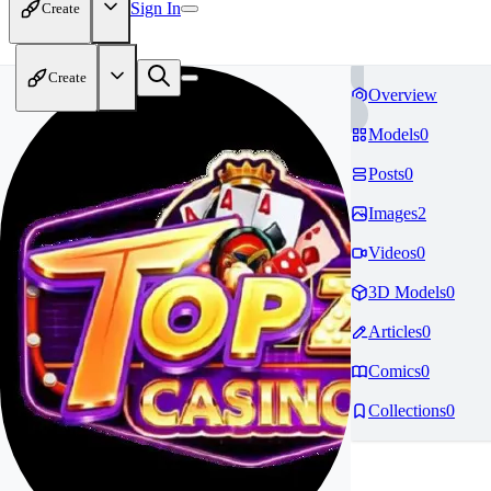
Sign In
Create
Create
Overview
Models
0
Posts
0
Images
2
Videos
0
3D Models
0
Articles
0
Comics
0
Collections
0