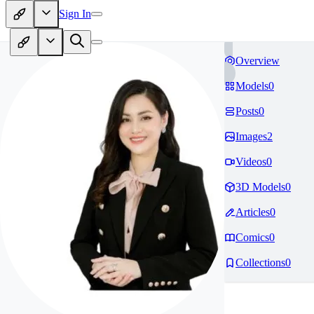
Sign In
Overview
Models
0
Posts
0
Images
2
Videos
0
3D Models
0
Articles
0
Comics
0
Collections
0