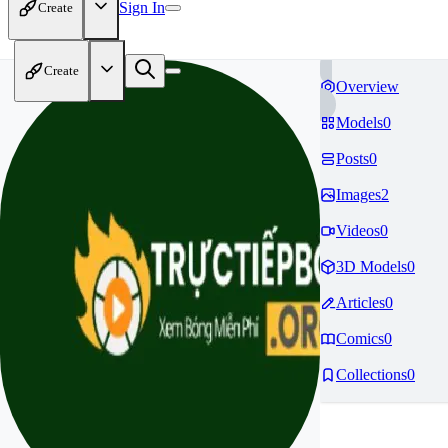
Sign In
Create
Create
Overview
Models
0
Posts
0
Images
2
Videos
0
3D Models
0
Articles
0
Comics
0
Collections
0