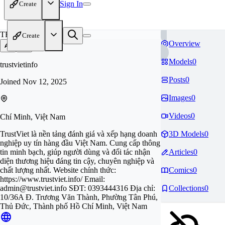
Sign In
Create
TR
Create
Overview
Models
0
trustvietinfo
Posts
0
Joined
Nov 12, 2025
Images
0
Videos
0
Chí Minh, Việt Nam
TrustViet là nền tảng đánh giá và xếp hạng doanh
3D Models
0
nghiệp uy tín hàng đầu Việt Nam. Cung cấp thông
tin minh bạch, giúp người dùng và đối tác nhận
Articles
0
diện thương hiệu đáng tin cậy, chuyên nghiệp và
chất lượng nhất. Website chính thức:
Comics
0
https://www.trustviet.info/ Email:
admin@trustviet.info
SĐT: 0393444316 Địa chỉ:
Collections
0
10/36A Đ. Trương Văn Thành, Phường Tân Phú,
Thủ Đức, Thành phố Hồ Chí Minh, Việt Nam