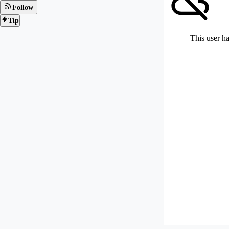
Follow
Tip
This user ha