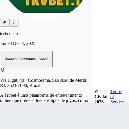
trvbettech
Joined
Dec 4, 2025
Banned: Community Abuse
Via Light, 43 - Cosmorama, São João de Meriti -
RJ, 26216-090, Brazil
©
Terms
A Trvbet é uma plataforma de entretenimento
Civitai
of
online que oferece diversos tipos de jogos, como
2026
Service
esportes, cassino e cartas. O site foi desenvolvido
para proporcionar uma experiência suave e fácil de
usar. Website: https://trvbet.tech/ Telefone:
005566547832 Endereço: Via Light, 43 -
Cosmorama, São João de Meriti - RJ, 26216-090,