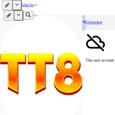
Sign In
Overview
This user account 