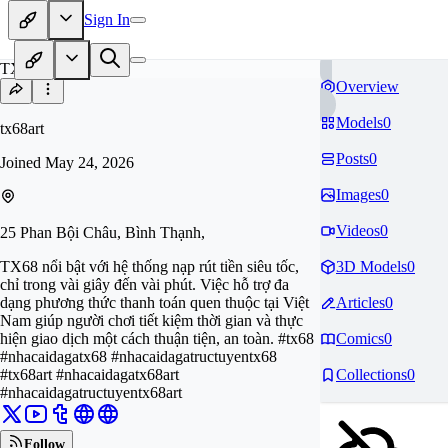
Sign In
TX
Overview
Models
0
tx68art
Posts
0
Joined
May 24, 2026
Images
0
Videos
0
25 Phan Bội Châu, Bình Thạnh,
TX68 nổi bật với hệ thống nạp rút tiền siêu tốc,
3D Models
0
chỉ trong vài giây đến vài phút. Việc hỗ trợ đa
dạng phương thức thanh toán quen thuộc tại Việt
Articles
0
Nam giúp người chơi tiết kiệm thời gian và thực
hiện giao dịch một cách thuận tiện, an toàn. #tx68
Comics
0
#nhacaidagatx68 #nhacaidagatructuyentx68
#tx68art #nhacaidagatx68art
Collections
0
#nhacaidagatructuyentx68art
Follow