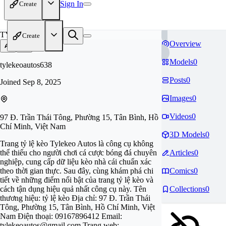
Sign In
Create
TY
Create
Overview
Models
0
tylekeoautos638
Posts
0
Joined
Sep 8, 2025
Images
0
Videos
0
97 Đ. Trần Thái Tông, Phường 15, Tân Bình, Hồ
Chí Minh, Việt Nam
3D Models
0
Trang tỷ lệ kèo Tylekeo Autos là công cụ không
thể thiếu cho người chơi cá cược bóng đá chuyên
Articles
0
nghiệp, cung cấp dữ liệu kèo nhà cái chuẩn xác
theo thời gian thực. Sau đây, cùng khám phá chi
Comics
0
tiết về những điểm nổi bật của trang tỷ lệ kèo và
cách tận dụng hiệu quả nhất công cụ này. Tên
Collections
0
thương hiệu: tỷ lệ kèo Địa chỉ: 97 Đ. Trần Thái
Tông, Phường 15, Tân Bình, Hồ Chí Minh, Việt
Nam Điện thoại: 09167896412 Email:
tylekeoautos@gmail.com
Trang web: