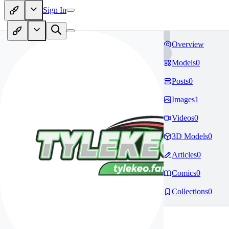
Sign In
Overview
Models
0
Posts
0
Images
1
Videos
0
3D Models
0
Articles
0
Comics
0
Collections
0