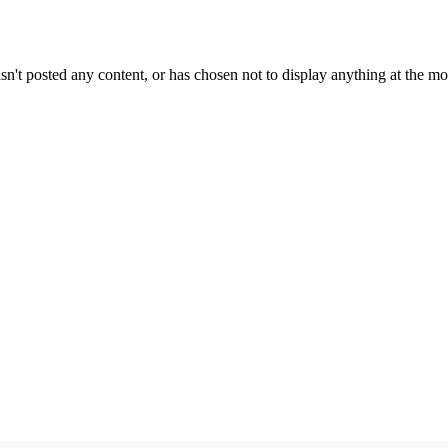
sn't posted any content, or has chosen not to display anything at the m