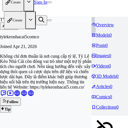
Sign In
Create
TY
Create
Overview
Models
0
tylekeonhacai5comco
Posts
0
Joined
Apr 21, 2026
Images
0
Không chỉ đơn thuần là nơi cung cấp tỷ lệ, Tỷ Lệ
Kèo Nhà Cái còn đóng vai trò như một trợ lý phân
Videos
0
tích cho người chơi. Nền tảng hướng đến việc xây
dựng thói quen cá cược dựa trên dữ liệu và chiến
3D Models
0
lược dài hạn. Đây là điểm khác biệt giúp thương
hiệu nổi bật trên thị trường hiện nay. Thông tin
Articles
0
liên hệ Website: https://tylekeonhacai5.com.co/
Comics
0
Follow
Collections
0
Tip