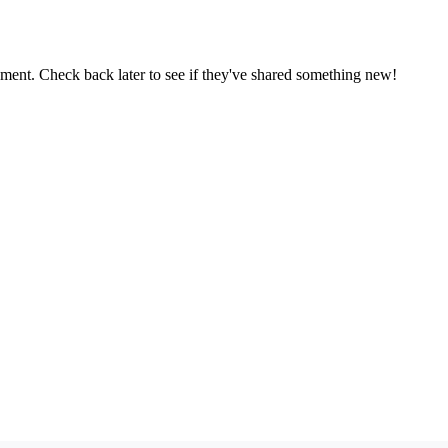
oment. Check back later to see if they've shared something new!