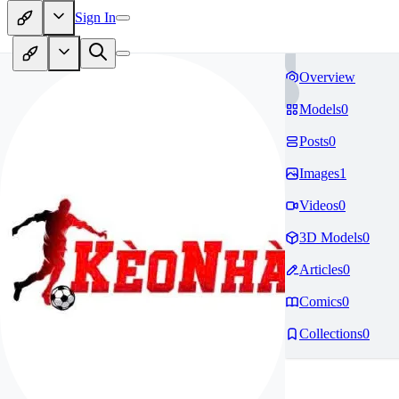
Sign In
Overview
Models
0
Posts
0
Images
1
Videos
0
3D Models
0
Articles
0
Comics
0
Collections
0