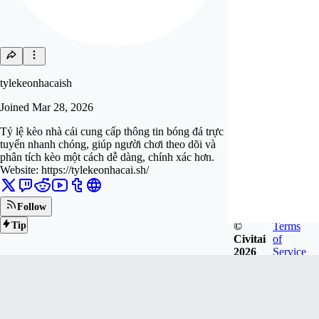
tylekeonhacaish
Joined
Mar 28, 2026
Tỷ lệ kèo nhà cái cung cấp thông tin bóng đá trực
tuyến nhanh chóng, giúp người chơi theo dõi và
phân tích kèo một cách dễ dàng, chính xác hơn.
Website: https://tylekeonhacai.sh/
Follow
©
Terms
Tip
Civitai
of
2026
Service