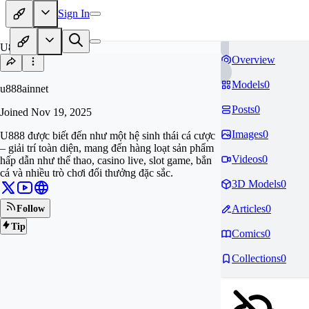
Sign In
U8
Overview
Models
0
u888ainnet
Posts
0
Joined
Nov 19, 2025
Images
0
U888 được biết đến như một hệ sinh thái cá cược
– giải trí toàn diện, mang đến hàng loạt sản phẩm
Videos
0
hấp dẫn như thể thao, casino live, slot game, bắn
cá và nhiều trò chơi đổi thưởng đặc sắc.
3D Models
0
Articles
0
Follow
Tip
Comics
0
Collections
0