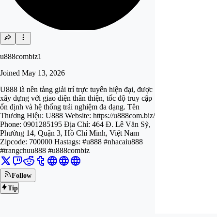
u888combiz1
Joined
May 13, 2026
U888 là nền tảng giải trí trực tuyến hiện đại, được
xây dựng với giao diện thân thiện, tốc độ truy cập
ổn định và hệ thống trải nghiệm đa dạng. Tên
Thương Hiệu: U888 Website: https://u888com.biz/
Phone: 0901285195 Địa Chỉ: 464 Đ. Lê Văn Sỹ,
Phường 14, Quận 3, Hồ Chí Minh, Việt Nam
Zipcode: 700000 Hastags: #u888 #nhacaiu888
#trangchuu888 #u888combiz
Follow
Tip