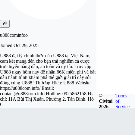
u888cominfoo
Joined
Oct 29, 2025
U888 đại lý chính thức của U888 tại Việt Nam,
cam kết mang đến cho bạn trải nghiệm cá cược
trực tuyến hàng đầu, an toàn và uy tín. Truy cập
U888 ngay hôm nay để nhận 66K miễn phí và bắt
đầu hành trình khám phá thế giới giải trí đầy sôi
động cùng U888! Thương Hiệu: U888 Website:
https://u888com.info/ Email:
contact@u888com.info
Hotline: 0925862158 Địa
©
Terms
chỉ: 11A Bùi Thị Xuân, Phường 2, Tân Bình, Hồ
Civitai
of
C
2026
Service
Follow
Tip