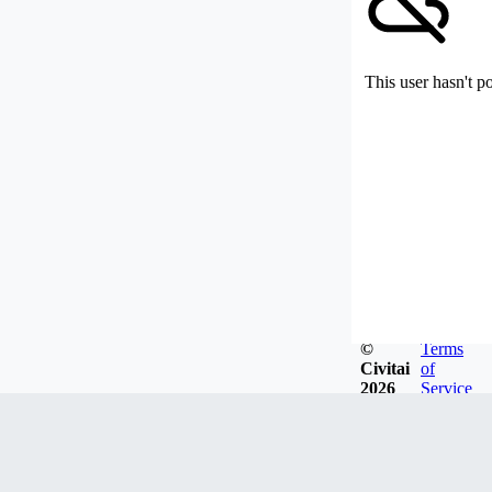
This user hasn't p
©
Terms
Civitai
of
2026
Service