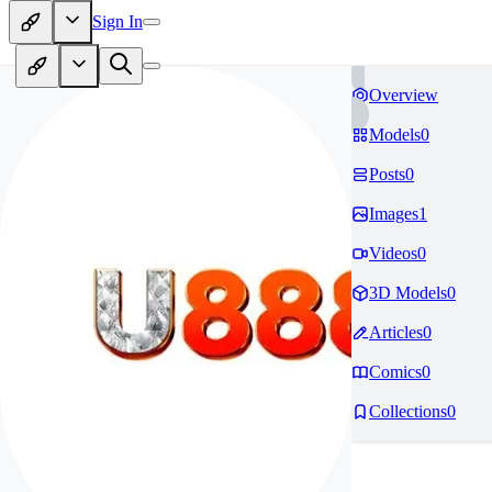
Sign In
Overview
Models
0
Posts
0
Images
1
Videos
0
3D Models
0
Articles
0
Comics
0
Collections
0