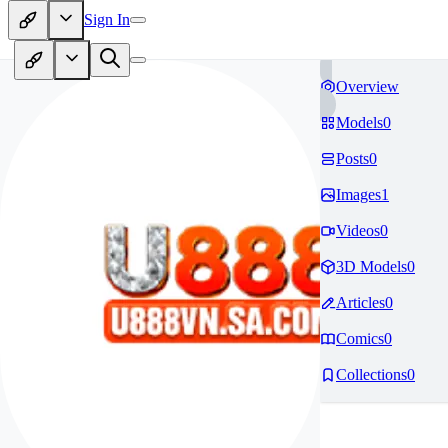
Sign In
Overview
Models
0
Posts
0
Images
1
Videos
0
3D Models
0
Articles
0
Comics
0
Collections
0