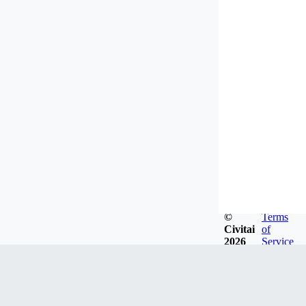
©
Terms
Civitai
of
2026
Service