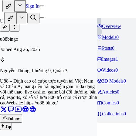
Sign In
U8
Overview
Models
0
u88bingo
Posts
0
Joined
Aug 26, 2025
Images
1
Videos
0
Nguyễn Thông, Phường 9, Quận 3
U88 – Đỉnh cao cá cược trực tuyến tại Việt Nam
3D Models
0
và Châu Á, mang đến trải nghiệm giải trí đa dạng
với thể thao, live casino, game bài đổi thưởng, bắn
Articles
0
cá, esports, xổ số và hơn 800 trò chơi cá cược đỉnh
caoWebsite: https://u88.bingo/
Comics
0
Collections
0
Follow
Tip