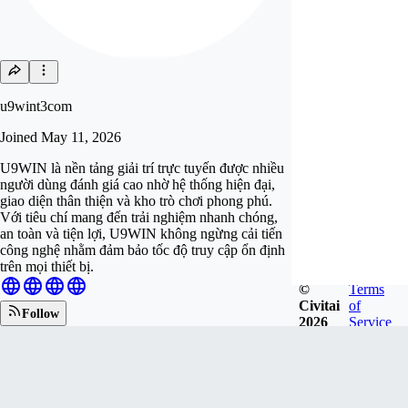
u9wint3com
Joined
May 11, 2026
U9WIN là nền tảng giải trí trực tuyến được nhiều
người dùng đánh giá cao nhờ hệ thống hiện đại,
giao diện thân thiện và kho trò chơi phong phú.
Với tiêu chí mang đến trải nghiệm nhanh chóng,
an toàn và tiện lợi, U9WIN không ngừng cải tiến
công nghệ nhằm đảm bảo tốc độ truy cập ổn định
trên mọi thiết bị.
©
Terms
Civitai
of
Follow
2026
Service
Tip