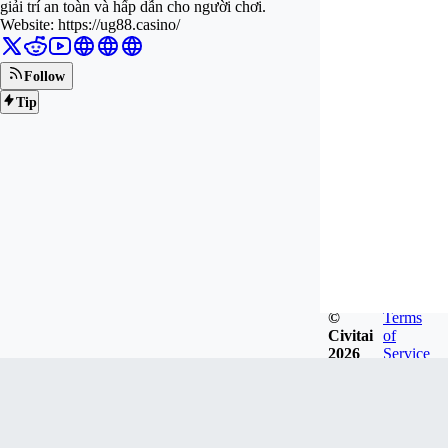
giải trí an toàn và hấp dẫn cho người chơi.
Website: https://ug88.casino/
Follow
Tip
©
Terms
Civitai
of
2026
Service