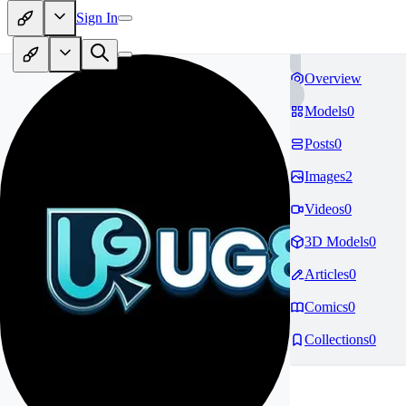
Sign In
Overview
Models
0
Posts
0
Images
2
Videos
0
3D Models
0
Articles
0
Comics
0
Collections
0