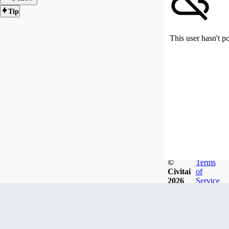
Tip
This user hasn't p
©
Terms
Civitai
of
2026
Service