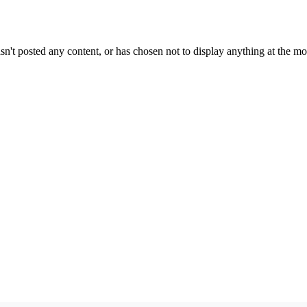
sn't posted any content, or has chosen not to display anything at the m