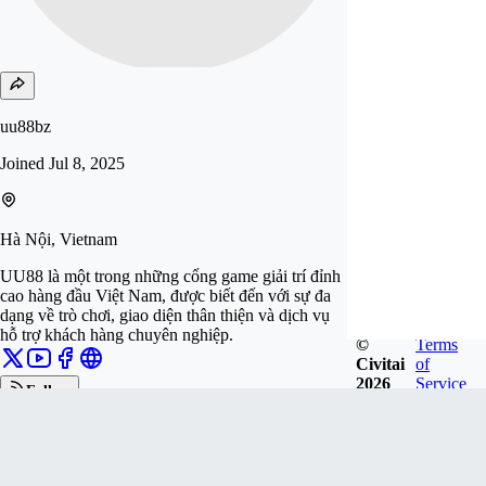
uu88bz
Joined
Jul 8, 2025
Hà Nội, Vietnam
UU88 là một trong những cổng game giải trí đỉnh
cao hàng đầu Việt Nam, được biết đến với sự đa
dạng về trò chơi, giao diện thân thiện và dịch vụ
hỗ trợ khách hàng chuyên nghiệp.
©
Terms
Civitai
of
2026
Service
Follow
Tip