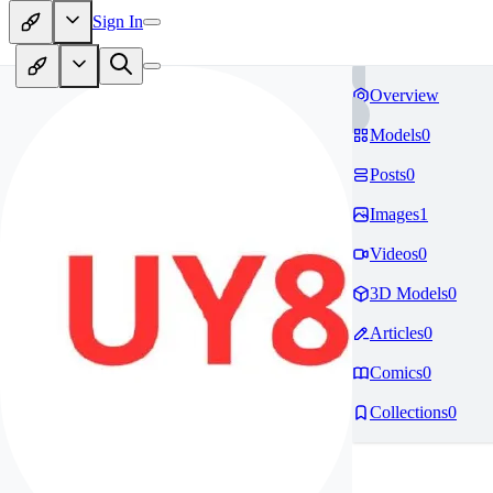
Sign In
Overview
Models
0
Posts
0
Images
1
Videos
0
3D Models
0
Articles
0
Comics
0
Collections
0