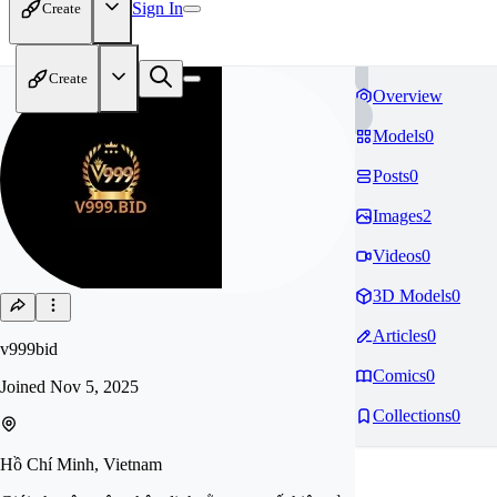
Sign In
Create
Create
Overview
Models
0
Posts
0
Images
2
Videos
0
3D Models
0
Articles
0
v999bid
Comics
0
Joined
Nov 5, 2025
Collections
0
Hồ Chí Minh, Vietnam