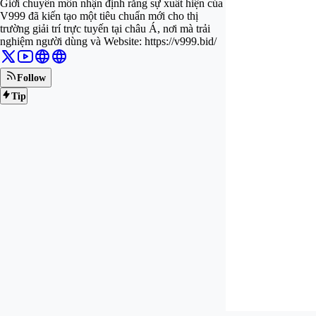
Giới chuyên môn nhận định rằng sự xuất hiện của
V999 đã kiến tạo một tiêu chuẩn mới cho thị
trường giải trí trực tuyến tại châu Á, nơi mà trải
nghiệm người dùng và Website: https://v999.bid/
Follow
Tip