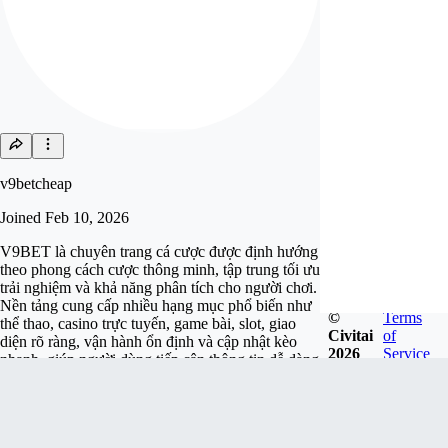
v9betcheap
Joined
Feb 10, 2026
V9BET là chuyên trang cá cược được định hướng
theo phong cách cược thông minh, tập trung tối ưu
trải nghiệm và khả năng phân tích cho người chơi.
Nền tảng cung cấp nhiều hạng mục phổ biến như
©
Terms
thể thao, casino trực tuyến, game bài, slot, giao
Civitai
of
diện rõ ràng, vận hành ổn định và cập nhật kèo
2026
Service
nhanh, giúp người dùng tiếp cận thông tin dễ dàng
và hiệu quả hơn. Website: https://v9bet.cheap/
Follow