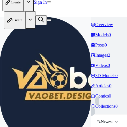
Sign In
Create
Create
Overview
Models
0
Posts
0
Images
2
Videos
0
3D Models
0
Articles
0
Comics
0
Collections
0
Newest