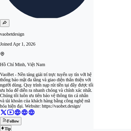
vaobetdesign
Joined
Apr 1, 2026
Hồ Chí Minh, Việt Nam
VaoBet - Nền tảng giải trí trực tuyến uy tín với hệ
thống bảo mật đa tầng và giao diện thân thiện với
người dùng. Quy trình nạp rút tiền tại đây được tối
ưu hóa để diễn ra nhanh chóng và chính xác nhất.
Chúng tôi luôn ưu tiên bảo vệ thông tin cá nhân
và tài khoản của khách hàng bằng công nghệ mã
hóa hiện đại. Website: https://vaobet.design/
Follow
Tip