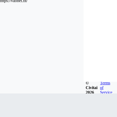
https://vaobet.fit/
©
Terms
Civitai
of
2026
Service