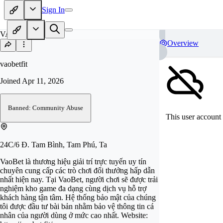
Sign In
VA
Overview
vaobetfit
Joined
Apr 11, 2026
Banned: Community Abuse
This user account 
24C/6 Đ. Tam Bình, Tam Phú, Ta
VaoBet là thương hiệu giải trí trực tuyến uy tín
chuyên cung cấp các trò chơi đổi thưởng hấp dẫn
nhất hiện nay. Tại VaoBet, người chơi sẽ được trải
nghiệm kho game đa dạng cùng dịch vụ hỗ trợ
khách hàng tận tâm. Hệ thống bảo mật của chúng
tôi được đầu tư bài bản nhằm bảo vệ thông tin cá
nhân của người dùng ở mức cao nhất. Website: